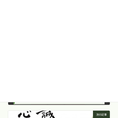
子宮内膜症 -どんな症状？ 治療は？-
2015年10月27日
不妊症
、
甲状腺（橋本病・バセドウ病）
、
カテゴリー
難病を克服するために
不妊症
タグ
前の記事
自己免疫疾患について ⑧ 甲状腺疾患
2017年2月21日
次の記事