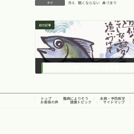
冷え
眠くならない
鼻づまり
タグ
前の記事
インフルエンザ -ワクチンを接種してもかかるのはどうして？-
2014年2月4日
トップ
難病によりそう
未病・予防医学
お客様の声
健康トピック
サイトマップ