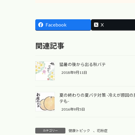
Facebook
X
関連記事
猛暑の後から出る秋バテ
2018年9月11日
夏の終わりの夏バテ対策 -冷えが原因の
テも-
2016年9月5日
健康トピック
、
花粉症
カテゴリー