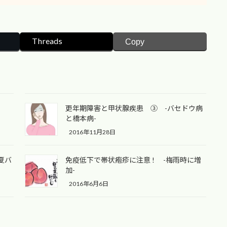
Threads
Copy
更年期障害と甲状腺疾患 ③ -バセドウ病
と橋本病-
2016年11月28日
夏バ
免疫低下で帯状疱疹に注意 ! -梅雨時に増
加-
2016年6月6日