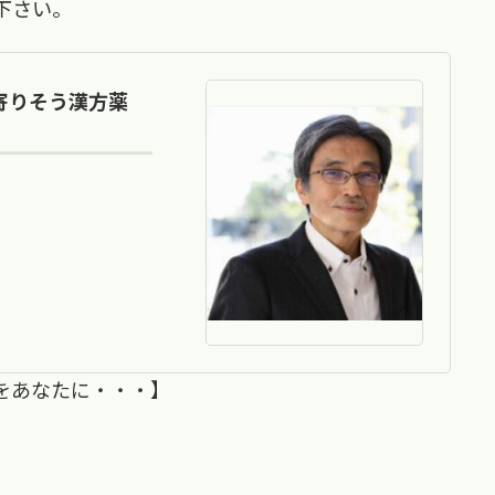
下さい。
に寄りそう漢方薬
をあなたに・・・】