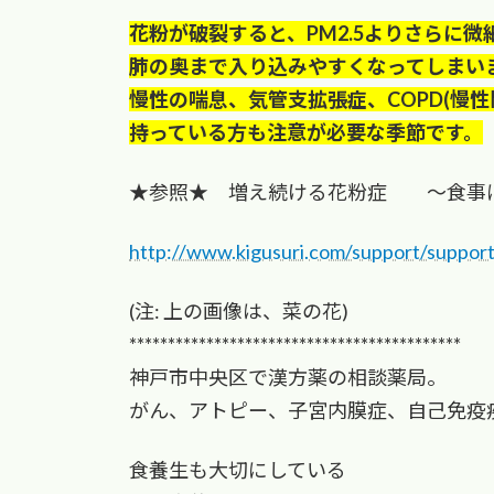
花粉が破裂すると、PM2.5よりさらに微
肺の奥まで入り込みやすくなってしまい
慢性の喘息、気管支拡張症、COPD(慢
持っている方も注意が必要な季節です。
★参照★ 増え続ける花粉症 ～食事
http://www.kigusuri.com/support/suppor
(注: 上の画像は、菜の花)
*******************************************
神戸市中央区で漢方薬の相談薬局。
がん、アトピー、子宮内膜症、自己免疫
食養生も大切にしている