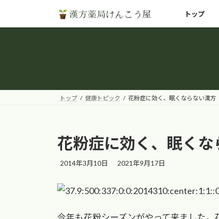
コ
ナ
トップ
ン
ビ
テ
ゲ
ン
ー
ツ
シ
へ
ョ
ス
ン
キ
に
トップ
健康トピック
花粉症に効く、眠くならない漢方
ッ
移
プ
動
花粉症に効く、眠くな
最
2014年3月10日
2021年9月17日
終
更
新
日
時
今年も花粉シーズンがやって来ました。