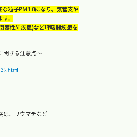
細な粒子PM1.0になり、気管支や
ます。
性閉塞性肺疾患)など呼吸器疾患を
に関する注意点～
t39.html
疾患、リウマチなど