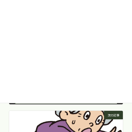
更年期障害
、
甲状腺（橋本病・バセドウ病）
カテゴリー
冷え
疲れ
タグ
前の記事
第１８回 山本巖流第三医学研究会 参加
2016年11月27日
次の記事