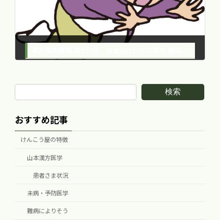
漢方薬の驚異 第115号 お血(おけつ)の漢方 通導散 -2-
2016年11月30日
検索
おすすめ記事
けんこう屋の特徴
山本漢方医学
患者さま状況
未病・予防医学
難病によりそう