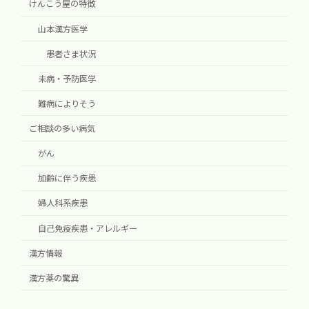
けんこう屋の特徴
山本漢方医学
患者さま状況
未病・予防医学
難病によりそう
ご相談の多い病気
がん
加齢に伴う疾患
婦人科系疾患
自己免疫疾患・アレルギー
漢方情報
漢方薬の驚異