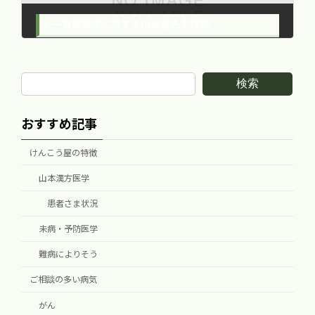
6.一貫堂医学に対する山本巌先生語録
2015年10月20日
検索
おすすめ記事
けんこう屋の特徴
山本漢方医学
患者さま状況
未病・予防医学
難病によりそう
ご相談の多い病気
がん