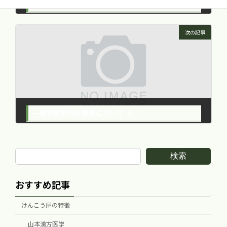
京都漢方研究会 講演 -山本巖先生の漢方療法2- 瘀血について②
2018年5月16日
次の記事
一貫堂医学の必要性について ②
2018年5月18日
検索
おすすめ記事
けんこう屋の特徴
山本漢方医学