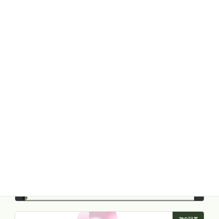
Facebook
X
LINE
Threads
Copy
健康トピック
カテゴリー
前立腺炎
前立腺肥大
タグ
前の記事
頻尿について ②膀胱機能障害
2014年5月2日