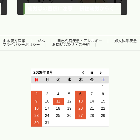
疲労感の蓄積に注意 -慢性疲労からくる病は-
2016年8月3日
山本漢方医学
がん
自己免疫疾患・アレルギー
婦人科系疾患
プライバシーポリシー
お問い合わせ・ご予約
2026年 8月
日
月
火
水
木
金
土
1
2
3
4
5
6
7
8
9
10
11
12
13
14
15
16
17
18
19
20
21
22
23
24
25
26
27
28
29
30
31