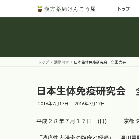
コ
ナ
トップ
ン
ビ
テ
ゲ
ン
ー
ツ
シ
へ
ョ
ス
ン
キ
に
トップ
活動内容
日本生体免疫研究会 全国大会
ッ
移
プ
動
日本生体免疫研究会 
最
2016年7月17日
2016年7月17日
終
更
平成２８年７月１７日 (日) 京都
新
日
時
「潰瘍性大腸炎の臨床と経過」 湯川胃