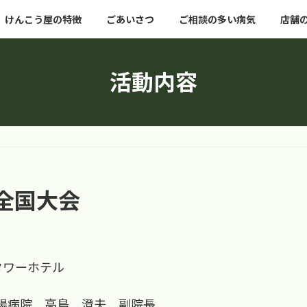
けんこう屋の特徴
ごあいさつ
ご相談の多い病気
店舗
活動内容
全国大会
タワーホテル
腸病院 高島 澄夫 副院長