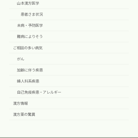
山本漢方医学
患者さま状況
未病・予防医学
難病によりそう
ご相談の多い病気
がん
加齢に伴う疾患
婦人科系疾患
自己免疫疾患・アレルギー
漢方情報
漢方薬の驚異