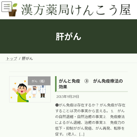
コ
ナ
ン
ビ
テ
ゲ
ン
ー
ツ
シ
へ
ョ
肝がん
ス
ン
キ
に
ッ
移
プ
動
トップ
肝がん
がんと免疫 ③ がん免疫療法の
がん（癌）
効果
2015年9月29日
●がん免疫は存在するか？ がん免疫が存在
することは次の事実から言える。 1. がん
の自然退縮・自然治癒の事実 2. 免疫療法
によるがん退縮、治癒の事実 3. 免疫力の
低下・抑制ががん発癌、がん再発、転移を
促す。 (老人、 […]