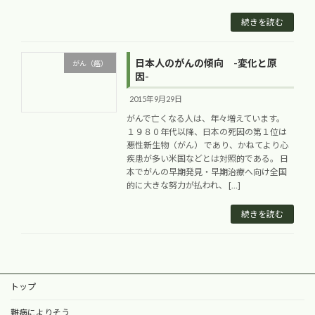
続きを読む
日本人のがんの傾向 -変化と原
がん（癌）
因-
2015年9月29日
がんで亡くなる人は、年々増えています。
１９８０年代以降、日本の死因の第１位は
悪性新生物（がん） であり、かねてより心
疾患が多い米国などとは対照的である。 日
本でがんの早期発見・早期治療へ向け全国
的に大きな努力が払われ、 […]
続きを読む
トップ
難病によりそう