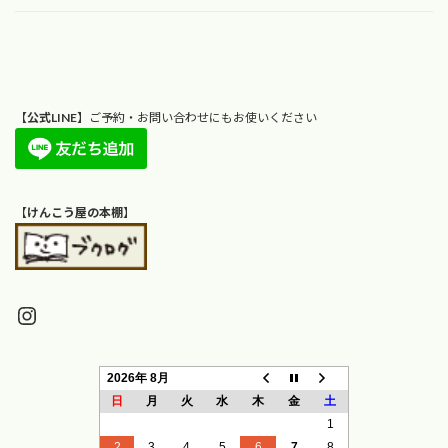
【
公式LINE
】ご予約・お問い合わせにもお使いください
【
けんこう屋の本棚
】
Instagram
2026年 8月
日
月
火
水
木
金
土
1
2
3
4
5
6
7
8