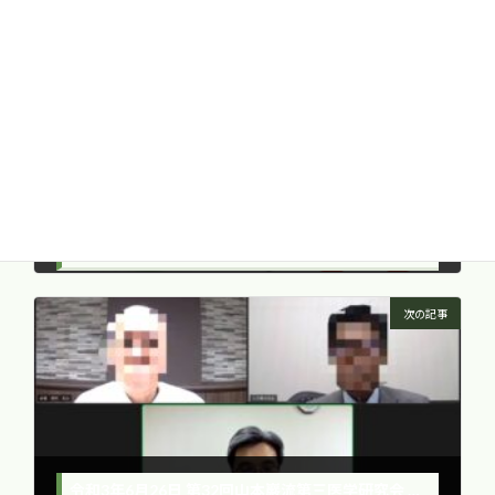
前の記事
免疫機能に及ぼす笑いのチカラ - 怒ると老化が進む!? -
2021年6月4日
次の記事
令和3年6月26日 第32回山本巖流第三医学研究会 参加