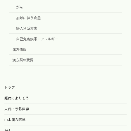
がん
加齢に伴う疾患
婦人科系疾患
自己免疫疾患・アレルギー
漢方情報
漢方薬の驚異
トップ
難病によりそう
未病・予防医学
山本漢方医学
がん