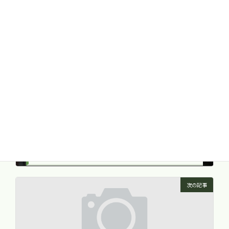
難病を克服するために
カテゴリー
ストレス
ホルモン
リウマチ
タグ
前の記事
京都漢方研究会 講演 -山本巖先生の漢方療法2- 瘀血について①
2018年5月13日
次の記事