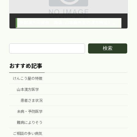
京都漢方研究会 講演 -山本巖先生の漢方療法2- 瘀血について②
2018年5月16日
検索
おすすめ記事
けんこう屋の特徴
山本漢方医学
患者さま状況
未病・予防医学
難病によりそう
ご相談の多い病気