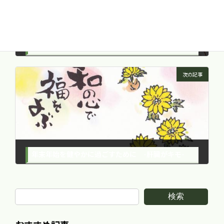
体に良い油と悪い油 -オメガ３系と６系とは-
2011年11月14日
次の記事
年末年始を健やかに過ごすために -肝臓がキモ-
2011年12月28日
検索