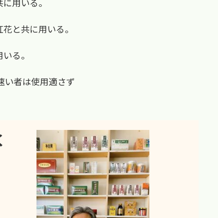
共に用いる。
紅花と共に用いる。
用いる。
速い者は使用適さず
く