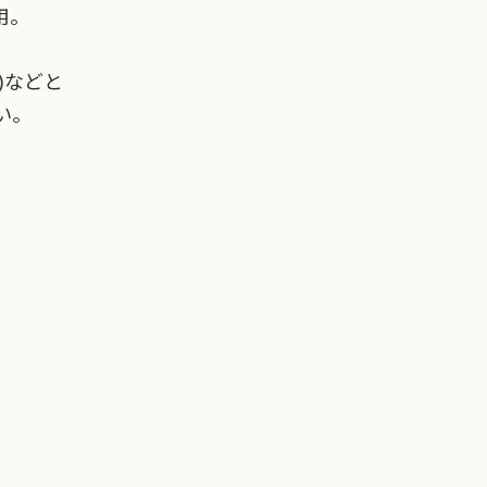
用。
)などと
い。