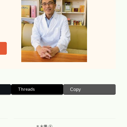
Threads
Copy
8.大黄 ⑧