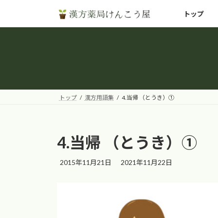
コ
ナ
トップ
ン
ビ
テ
ゲ
ン
ー
ツ
シ
へ
ョ
ス
ン
キ
に
トップ
漢方用語集
4.当帰 （とうき）①
ッ
移
プ
動
4.当帰 （とうき）①
最
2015年11月21日
2021年11月22日
終
更
新
日
時