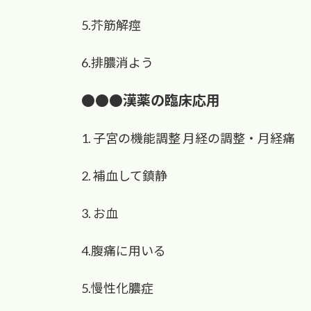
5.芥筋解痙
6.排膿消よう
●●●漢薬の臨床応用
1. 子宮の機能調整 月経の調整・月経痛
2. 補血して鎮静
3. お血
4.腹痛に用いる
5.慢性化膿症