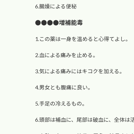
6.腸燥による便秘
●●●●増補能毒
1.この薬は一身を温めると心得てよし。
2.血による痛みを止める。
3.気による痛みにはキコクを加える。
4.男女とも腹痛に良い。
5.手足の冷えるもの。
6.頭部は補血に、尾部は破血に、全体は