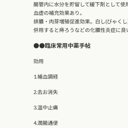
腸管内に水分を貯留して緩下剤として使
血虚の補充効果あり。
排膿・肉芽増殖促進効果。白し(びゃくし
併用すると痔ろうなどの化膿性炎症に良
●●臨床常用中薬手帖
効用
1.補血調経
2.去お消失
3.温中止痛
4.潤腸通便