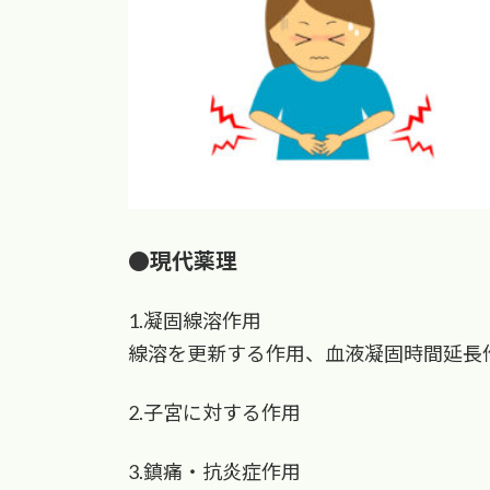
:
●現代薬理
1.凝固線溶作用
線溶を更新する作用、血液凝固時間延長
2.子宮に対する作用
3.鎮痛・抗炎症作用