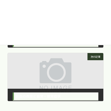
前の記事
お血症候群（photo） ⑥ -お血の足-
2015年11月21日
次の記事
お血の病態と自覚・他覚症状
2015年11月21日