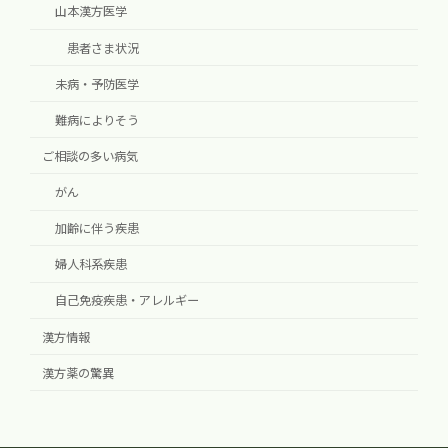
山本漢方医学
患者さま状況
未病・予防医学
難病によりそう
ご相談の多い病気
がん
加齢に伴う疾患
婦人科系疾患
自己免疫疾患・アレルギー
漢方情報
漢方薬の驚異