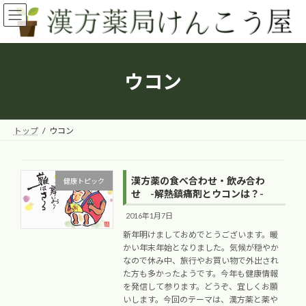
コ
ナ
ン
ビ
テ
ゲ
ン
ー
ツ
シ
へ
ョ
ウコン
ス
ン
キ
に
ッ
移
プ
動
トップ
ウコン
漢方薬の食べ合わせ・飲み合わ
健康トピック
せ -解熱鎮痛剤とウコンは？-
2016年1月7日
新年明けましておめでとうございます。暖
かい年末年始となりました。気候が穏やか
なので休み中、旅行やお買い物で外出され
た方も多かったようです。今年も健康情報
を発信して参ります。どうぞ、宜しくお願
いします。今回のテーマは、漢方薬と薬や