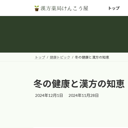
コ
ナ
トップ
ン
ビ
テ
ゲ
ン
ー
ツ
シ
へ
ョ
ス
ン
キ
に
トップ
健康トピック
冬の健康と漢方の知恵
ッ
移
プ
動
冬の健康と漢方の知恵
最
2024年12月1日
2024年11月28日
終
更
新
日
時