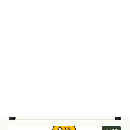
Facebook
X
LINE
Threads
Copy
健康トピック
カテゴリー
前の記事
「良い姿勢」= 筋トレしていることに!?
2024年4月30日